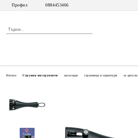
Профил
0884453466
Начало
Струнни инструменти
аксесоари
струнници и гарнитури
за цигулк