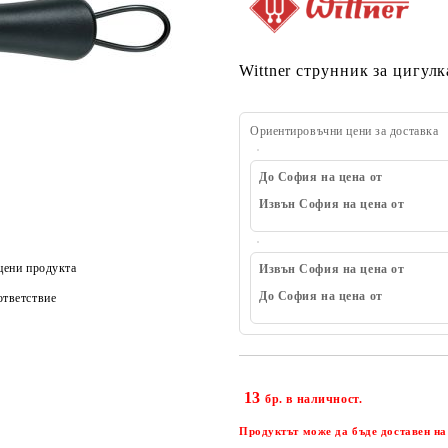
Wittner струнник за цигулк
Ориентировъчни цени за доставка
До София на цена от
Извън София на цена от
цени продукта
Извън София на цена от
До София на цена от
тветствие
13
бр. в наличност.
Продуктът може да бъде доставен на