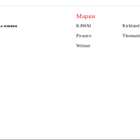
Марки
KAWAI
Kirkland
за новини
Pirastro
Thomasti
Wittner