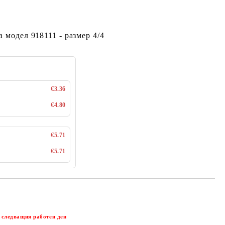
а модел 918111 - размер 4/4
€3.36
€4.80
€5.71
€5.71
Добави в желани
 следващия работен ден