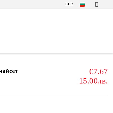
EUR
€7.67
найсет
15.00лв.