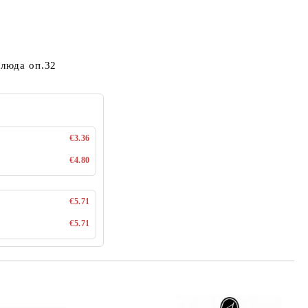
елюда оп.32
€3.36
€4.80
€5.71
€5.71