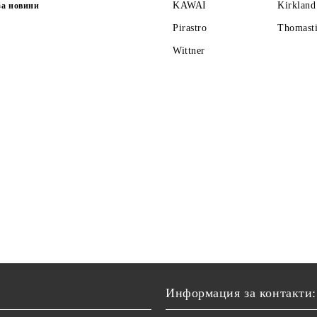
KAWAI
Kirkland
за новини
Pirastro
Thomasti
Wittner
Информация за контакти: