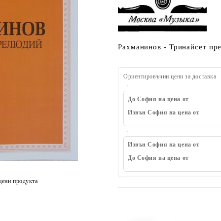
Рахманинов - Тринайсет пр
Ориентировъчни цени за доставка
До София на цена от
Извън София на цена от
Извън София на цена от
До София на цена от
цени продукта
Добави в желани