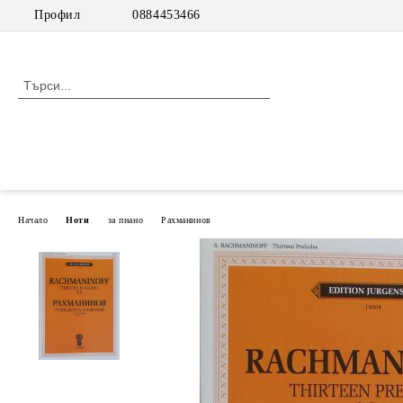
Профил
0884453466
Начало
Ноти
за пиано
Рахманинов