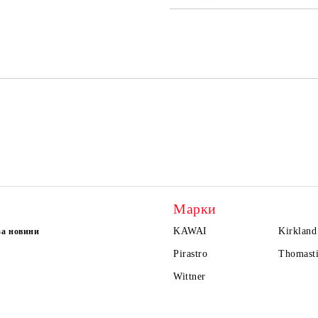
Марки
KAWAI
Kirkland
за новини
Pirastro
Thomasti
Wittner