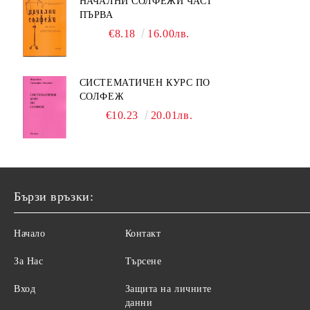
НАЧАЛНИ СОЛФЕЖИ ЧАСТ
ПЪРВА
€8.18
16.00лв.
СИСТЕМАТИЧЕН КУРС ПО
СОЛФЕЖ
€10.23
20.01лв.
Бързи връзки:
Начало
Контакт
За Нас
Търсене
Вход
Защита на личните
данни