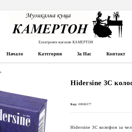
Електронен магазин КАМЕРТОН
Начало
Категории
За Нас
Контакт
о
Hidersine 3C коло
Код:
00006377
Hidersine 3C колофон за че