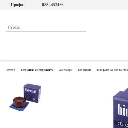
Профил
0884453466
Начало
Струнни инструменти
аксесоари
колофони
колофони за виолончел