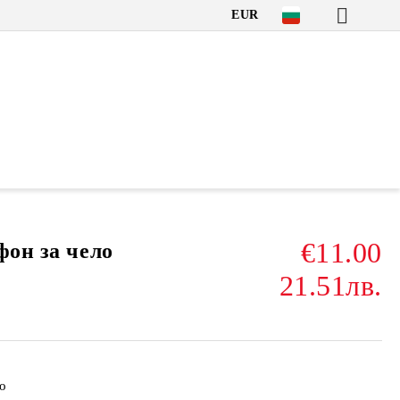
EUR
€11.00
фон за чело
21.51лв.
ло