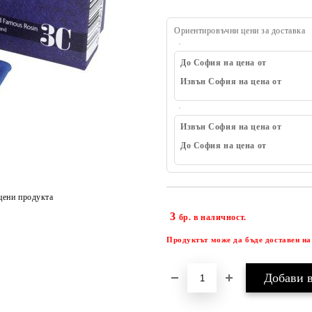
Ориентировъчни цени за доставка
До София на цена от
Извън София на цена от
Извън София на цена от
До София на цена от
цени продукта
3
бр. в наличност.
Продуктът може да бъде доставен на