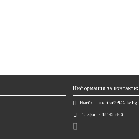
Информация за контакти:
Имейл:
camerton999@abv.bg
Телефон:
0884453466