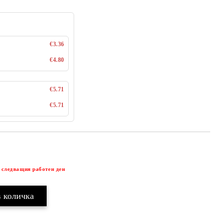
€3.36
€4.80
€5.71
€5.71
Добави в желани
 следващия работен ден