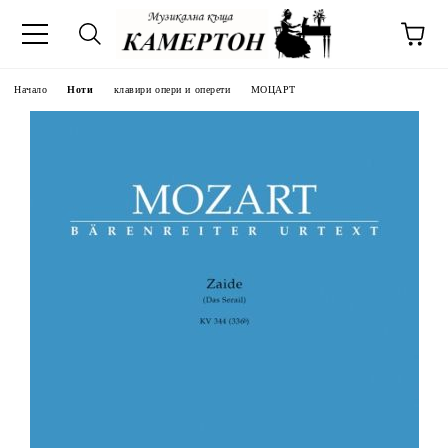
Начало
Ноти
клавири опери и оперети
МОЦАРТ