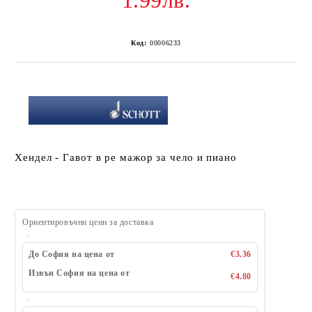
1.99лв.
Код:
00006233
Хендел - Гавот в ре мажор за чело и пиано
Ориентировъчни цени за доставка
До София на цена от
€3.36
Извън София на цена от
€4.80