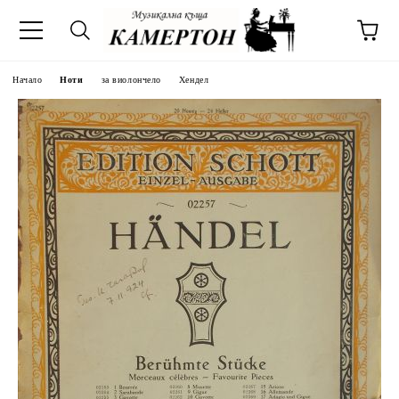
Начало
Ноти
за виолончело
Хендел