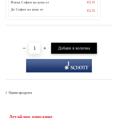
Извън София на цена от
€5.71
До София на цена от
€5.71
Добави в желани
Оцени продукта
Детайлно описание