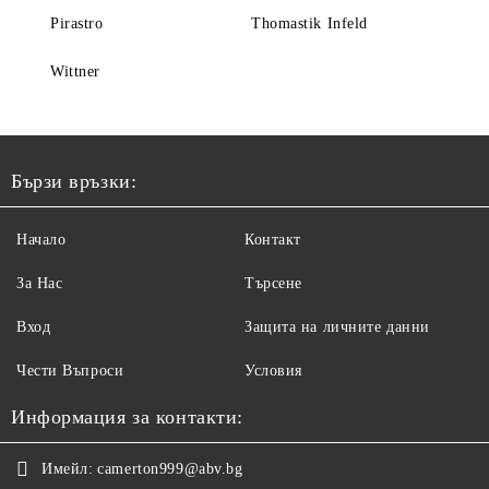
Pirastro
Thomastik Infeld
Wittner
Бързи връзки:
Начало
Контакт
За Нас
Търсене
Вход
Защита на личните данни
Чести Въпроси
Условия
Информация за контакти:
Имейл:
camerton999@abv.bg