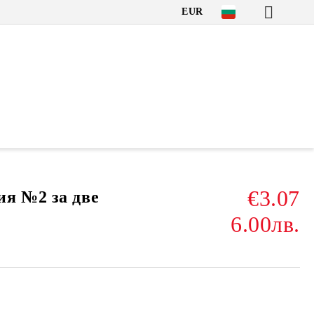
EUR
€3.07
я №2 за две
6.00лв.