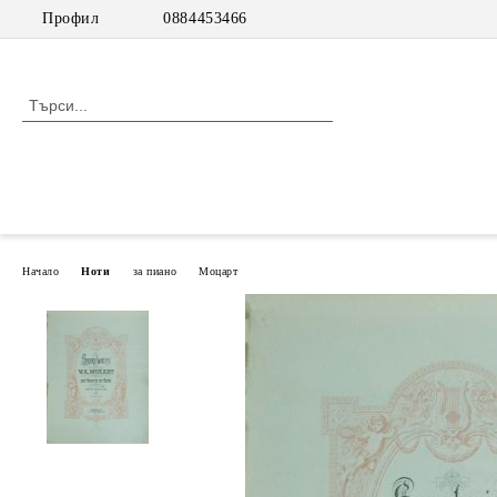
Профил
0884453466
Начало
Ноти
за пиано
Моцарт