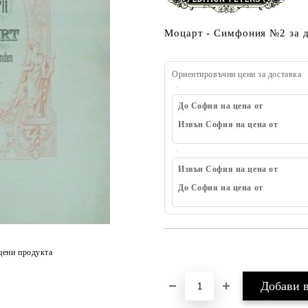
Моцарт - Симфония №2 за д
Ориентировъчни цени за доставка
До София на цена от
Извън София на цена от
Извън София на цена от
До София на цена от
Добави в желани
цени продукта