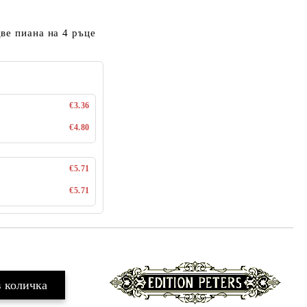
ве пиана на 4 ръце
€3.36
€4.80
€5.71
€5.71