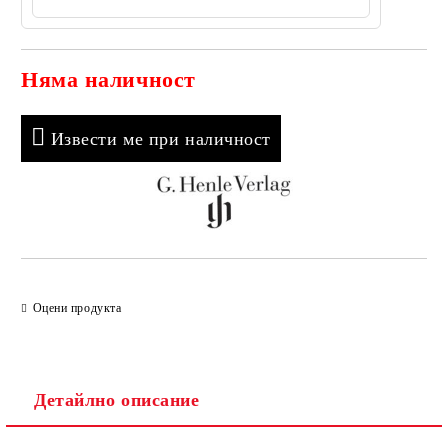
Няма наличност
Добави в желани
Извести ме при наличност
Оцени продукта
Детайлно описание