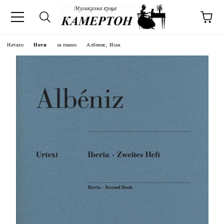
Начало
Ноти
за пиано
Албенис, Исак