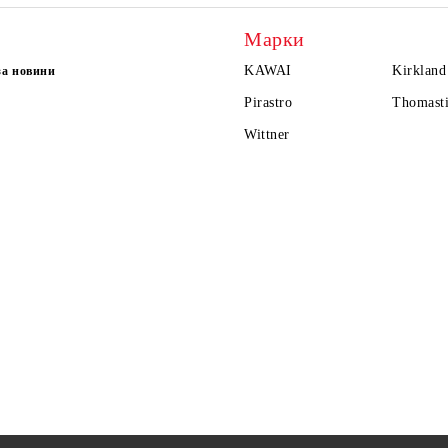
Марки
KAWAI
Kirkland
за новини
Pirastro
Thomasti
Wittner