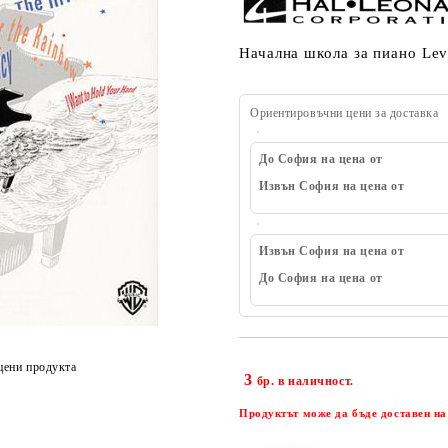
Начална школа за пиано Lev
Ориентировъчни цени за доставка
До София на цена от
Извън София на цена от
Извън София на цена от
До София на цена от
цени продукта
3
бр. в наличност.
Продуктът може да бъде доставен на