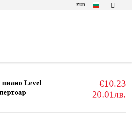
EUR
€10.23
 пиано Level
епертоар
20.01лв.