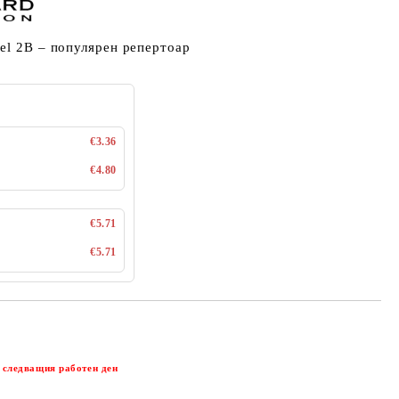
el 2B – популярен репертоар
€3.36
€4.80
€5.71
€5.71
Добави в желани
 следващия работен ден