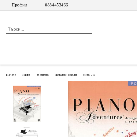
Профил
0884453466
Начало
Ноти
за пиано
Начални школи
ниво 2В