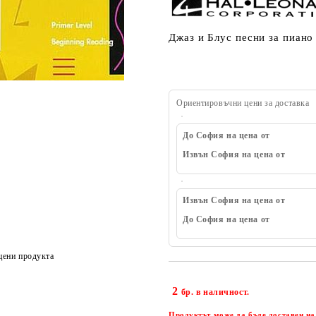
Джаз и Блус песни за пиано
Ориентировъчни цени за доставка
До София на цена от
Извън София на цена от
Извън София на цена от
До София на цена от
цени продукта
2
бр. в наличност.
Продуктът може да бъде доставен на