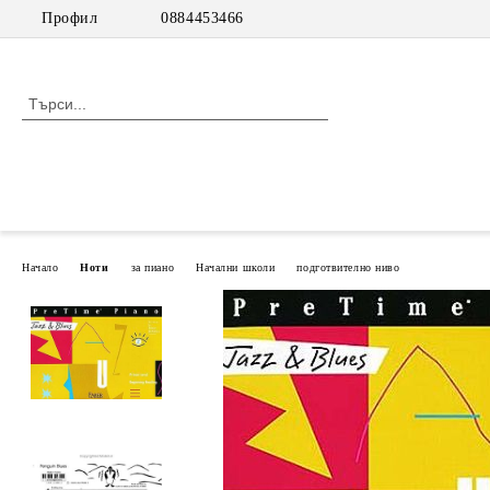
Профил
0884453466
Начало
Ноти
за пиано
Начални школи
подготвително ниво