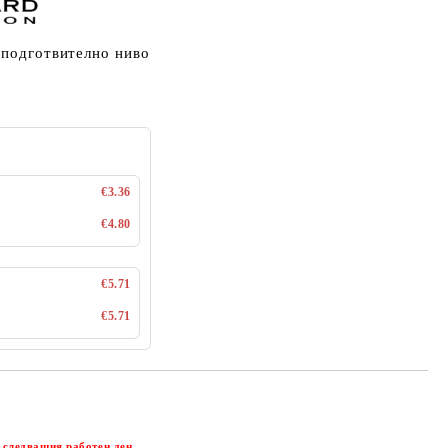
 подготвително ниво
€3.36
€4.80
€5.71
€5.71
Добави в желани
 следващия работен ден