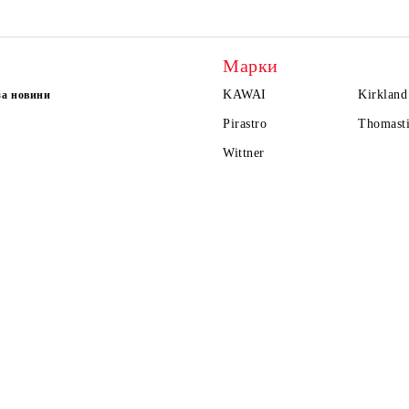
Марки
KAWAI
Kirkland
за новини
Pirastro
Thomasti
Wittner