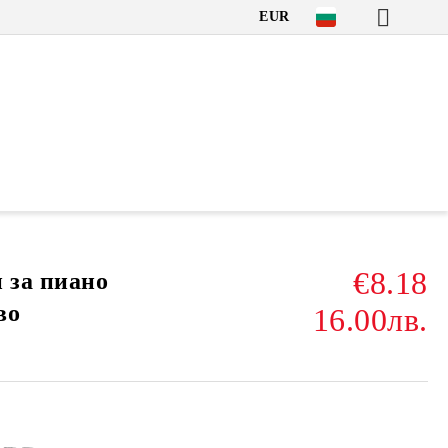
EUR
€8.18
 за пиано
во
16.00лв.