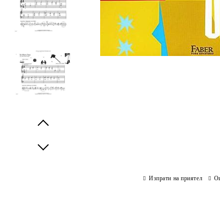
Prev
Next
Изпрати на приятел
О