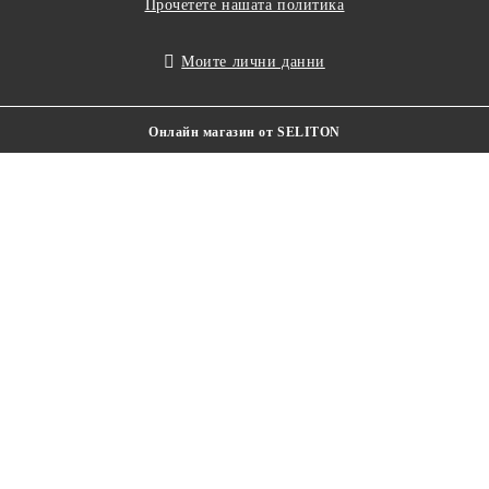
Прочетете нашата политика
Моите лични данни
Онлайн магазин от SELITON