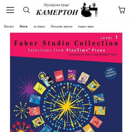
Начало
Ноти
за пиано
Начални школи
първо ниво