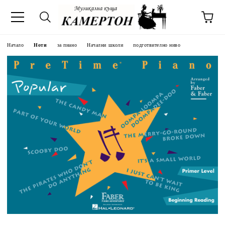
Начало
Ноти
за пиано
Начални школи
подготвително ниво