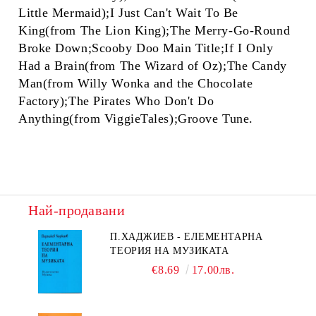
Little Mermaid);I Just Can't Wait To Be
King(from The Lion King);The Merry-Go-Round
Broke Down;Scooby Doo Main Title;If I Only
Had a Brain(from The Wizard of Oz);The Candy
Man(from Willy Wonka and the Chocolate
Factory);The Pirates Who Don't Do
Anything(from ViggieTales);Groove Tune.
Най-продавани
П.ХАДЖИЕВ - ЕЛЕМЕНТАРНА
ТЕОРИЯ НА МУЗИКАТА
€8.69
17.00лв.