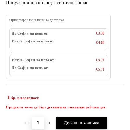
Популярни песни подготвително ниво
Ориентировъчни цени за доставка
До София на цена от
€3.36
Извън София на цена от
€4.80
Извън София на цена от
€5.71
До София на цена от
€5.71
1
Добави в желани
бр. в наличност.
Продуктът може да бъде доставен на следващия работен ден