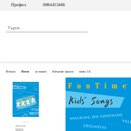
Профил
0884453466
Начало
Ноти
за пиано
Начални школи
ниво 3А