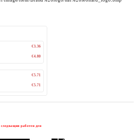
€3.36
€4.80
€5.71
€5.71
Добави в желани
 следващия работен ден