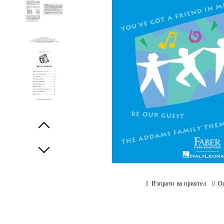
Prev
Next
Изпрати на приятел
О