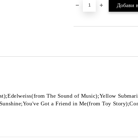
st);Edelweiss(from The Sound of Music);Yellow Subma
unshine;You've Got a Friend in Me(from Toy Story);Cons