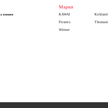
Марки
KAWAI
Kirkland
за новини
Pirastro
Thomasti
Wittner