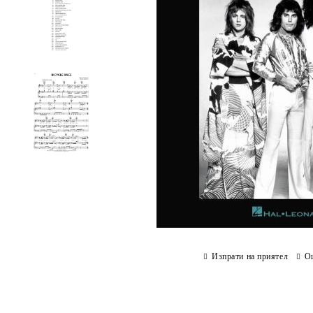
Изпрати на приятел
О