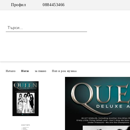
Профил
0884453466
Начало
Ноти
за пиано
Поп и рок музика