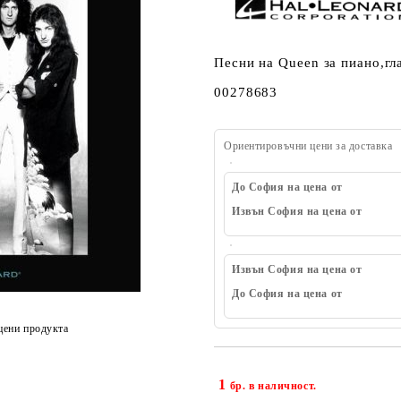
Песни на Queen за пиано,гл
00278683
Ориентировъчни цени за доставка
До София на цена от
Извън София на цена от
Извън София на цена от
До София на цена от
цени продукта
1
бр. в наличност.