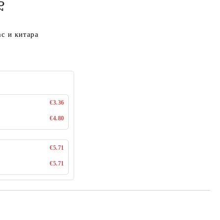
ас и китара
€3.36
€4.80
€5.71
€5.71
Добави в желани