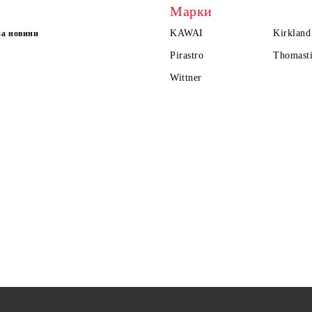
Марки
KAWAI
Kirkland
за новини
Pirastro
Thomasti
Wittner