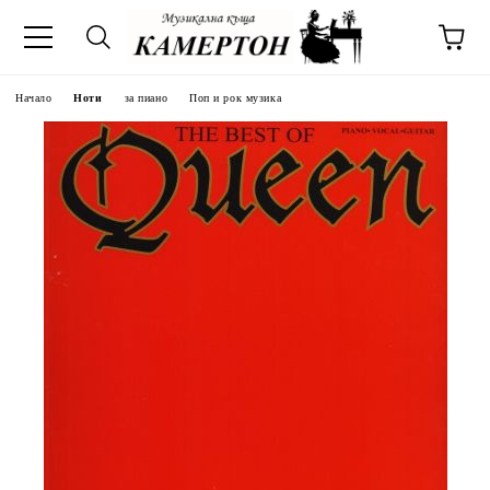
Начало
Ноти
за пиано
Поп и рок музика