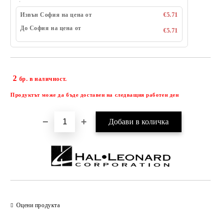
Извън София на цена от
€5.71
До София на цена от
€5.71
2
Добави в желани
бр. в наличност.
Продуктът може да бъде доставен на следващия работен ден
Оцени продукта