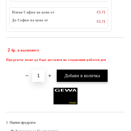
Извън София на цена от
€5.71
До София на цена от
€5.71
2
Добави в желани
бр. в наличност.
Продуктът може да бъде доставен на следващия работен ден
Оцени продукта