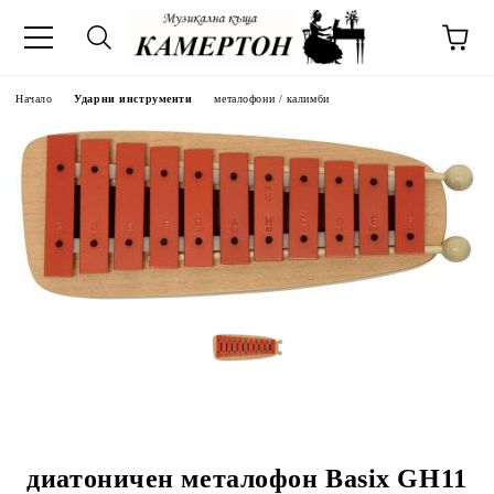
Начало
Ударни инструменти
металофони / калимби
диатоничен металофон Basix GH11