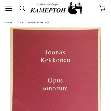
Начало
Ноти
големи партитури