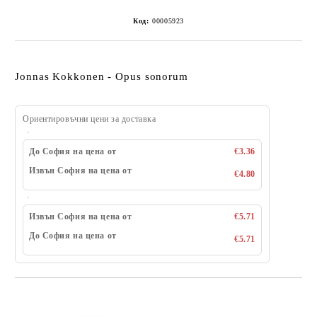
Код:
00005923
Jonnas Kokkonen - Opus sonorum
Ориентировъчни цени за доставка
До София на цена от
€3.36
Извън София на цена от
€4.80
Извън София на цена от
€5.71
До София на цена от
€5.71
Добави в желани