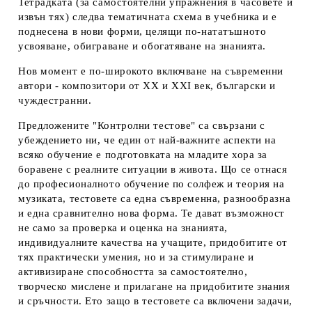
Тетрадката (за самостоятелни упражнения в часовете и
извън тях) следва тематичната схема в учебника и е
поднесена в нови форми, целящи по-нататъшното
усвояване, обиграване и обогатяване на знанията.
Нов момент е по-широкото включване на съвременни
автори - композитори от XX и XXI век, български и
чуждестранни.
Предложените "Контролни тестове" са свързани с
убеждението ни, че един от най-важните аспекти на
всяко обучение е подготовката на младите хора за
боравене с реалните ситуации в живота. Що се отнася
до професионалното обучение по солфеж и теория на
музиката, тестовете са една съвременна, разнообразна
и една сравнително нова форма. Те дават възможност
не само за проверка и оценка на знанията,
индивидуалните качества на учащите, придобитите от
тях практически умения, но и за стимулиране и
активизиране способността за самостоятелно,
творческо мислене и прилагане на придобитите знания
и сръчности. Ето защо в тестовете са включени задачи,