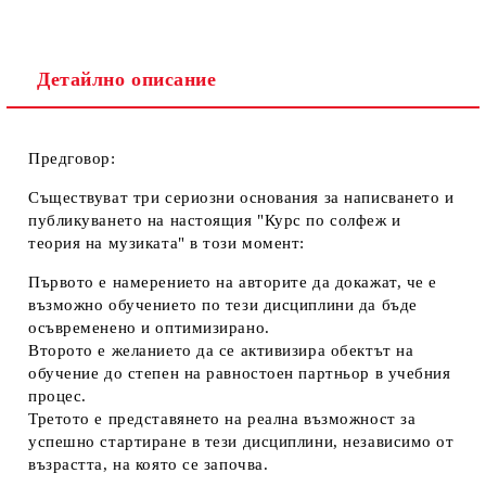
Детайлно описание
Предговор:
Съществуват три сериозни основания за написването и
публикуването на настоящия "Курс по солфеж и
теория на музиката" в този момент:
Първото е намерението на авторите да докажат, че е
възможно обучението по тези дисциплини да бъде
осъвременено и оптимизирано.
Второто е желанието да се активизира обектът на
обучение до степен на равностоен партньор в учебния
процес.
Третото е представянето на реална възможност за
успешно стартиране в тези дисциплини, независимо от
възрастта, на която се започва.