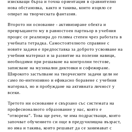
изискващи бърза и точна ориентация в сравнително
нова обстановка, както и такива, които изцяло се
опират на творческата фантазия.
Второто ни основание - активизиране обекта и
превръщането му в равностоен партньор в учебния
процес се реализира до голяма степен чрез работата в
учебната тетрадка. Самостоятелното справяне с
новите задачи е предпоставка за доброто усвояване на
учебния материал и за развитие на полезни навици,
необходими при решаване на контролни тестове,
записване на музикални диктовки и софежиране.
Широкото застъпване на творческите задачи цели не
само по-интензивно и ефикасно боравене с учебния
материал, но и пробуждане на активната личност у
всеки.
Третото ни основание е свързано със системата на
професионалното образование у нас, която е
"отворена". Това ще рече, че има подрастващи, които
започват обучението си още в предучилищна възраст,
но има и такива, които решават да се занимават с