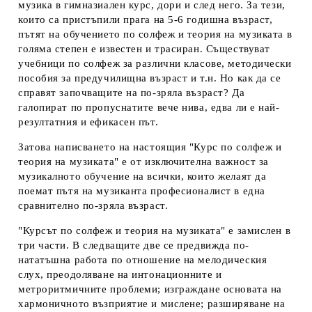
музика в гимназиален курс, дори и след него. За тези,
които са пристъпили прага на 5-6 годишна възраст,
пътят на обучението по солфеж и теория на музиката в
голяма степен е известен и трасиран. Съществуват
учебници по солфеж за различни класове, методически
пособия за предучилищна възраст и т.н. Но как да се
справят започващите на по-зряла възраст? Да
галопират по пропуснатите вече нива, едва ли е най-
резултатния и ефикасен път.
Затова написването на настоящия "Курс по солфеж и
теория на музиката" е от изключителна важност за
музикалното обучение на всички, които желаят да
поемат пътя на музиканта професионалист в една
сравнително по-зряла възраст.
"Курсът по солфеж и теория на музиката" е замислен в
три части. В следващите две се предвижда по-
нататъшна работа по отношение на мелодическия
слух, преодоляване на интонационните и
метроритмичните проблеми; изграждане основата на
хармоничното възприятие и мислене; разширяване на