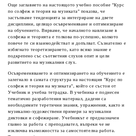
Още заглавието на настоящото учебно пособие "Курс
по солфеж и теория на музиката" показва, че
застъпваме тенденцията за интегриране на двете
дисциплини, целящо осъвременяване и оптимизиране
на обучението. Вярваме, че началното навлизане в
солфежа и теорията е толкова по-успешно, колкото
повече те си взаимодействат и допълват. Съзнателно е
избягнато теоретизирането, като всяко знание е
подкрепено със съответния слухов опит и цели
развитието на музикалния слух.
Осъвременяването и оптимизирането на обучението е
залегнало в самата структура на настоящия "Курс по
солфеж и теория на музиката", който се състои от
Учебник и учебна тетрадка. В учебника е поднесен
тематично разработения материал, дадени са
необходимите теретични знания, упражнения, както и
музикално-художествени примери за музикални
диктовки и софежиране. Учебникът е предназначен
главно за работа с преподавател, въпреки че не
изключва възможността за самостоятелна работа.