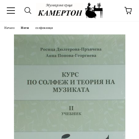
Начало
Ноти
солфежници