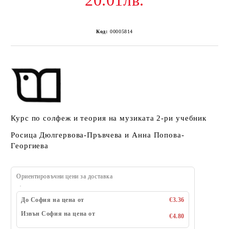
20.01лв.
Код:
00005814
Курс по солфеж и теория на музиката 2-ри учебник
Росица Дюлгервова-Пръвчева и Анна Попова-
Георгиева
Ориентировъчни цени за доставка
До София на цена от
€3.36
Извън София на цена от
€4.80