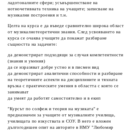
ладотоналните сфери; усъвършенстване на
нотночетивната техника на учащите; записване на
музикални построения и т.н.
Целта на курса е да въведе сравнително широка област
от музикалнотеоретични знания. След усвояването на
курса се очаква учащите да покажат разбиране
същността на задачите:
да демонстрират подходящи за случая компетентности
(знания и умения)
да се изразяват добре устно и в писмен вид
да демонстрират аналитични способности и разбиране
на теоретичните аспекти на дисциплините и тяхната
връзка с практическите умения в областта с която се
занимават
да умеят да работят самостоятелно и в екип
"Курсът по солфеж и теория на музиката" е
предназначен за учащите от музикалните училища,
училищата по изкуствата и СОУ. В него е вложен
дългогодишен опит на авторите в НМУ "Любомир