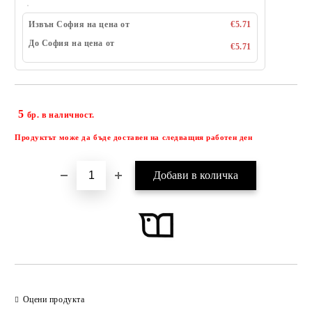
Извън София на цена от
€5.71
До София на цена от
€5.71
5
Добави в желани
бр. в наличност.
Продуктът може да бъде доставен на следващия работен ден
Оцени продукта