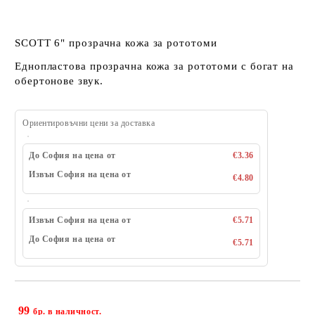
SCOTT 6" прозрачна кожа за рототоми
Еднопластова прозрачна кожа за рототоми с богат на
обертонове звук.
Ориентировъчни цени за доставка
До София на цена от
€3.36
Извън София на цена от
€4.80
Извън София на цена от
€5.71
До София на цена от
€5.71
99
Добави в желани
бр. в наличност.