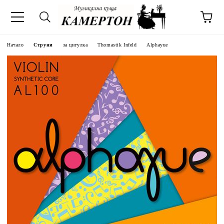
Начало
Струни
за цигулка
Thomastik Infeld
Alphayue