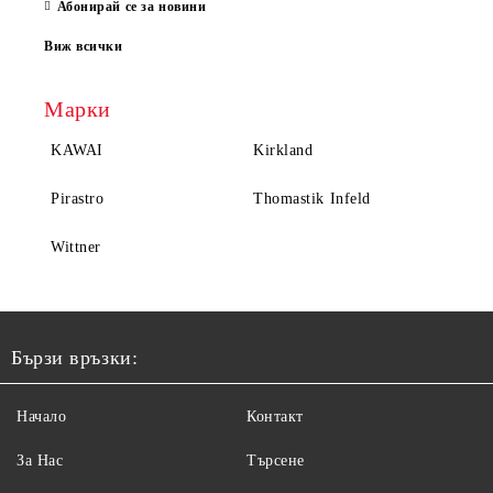
Абонирай се за новини
Виж всички
Марки
KAWAI
Kirkland
Pirastro
Thomastik Infeld
Wittner
Бързи връзки:
Начало
Контакт
За Нас
Търсене