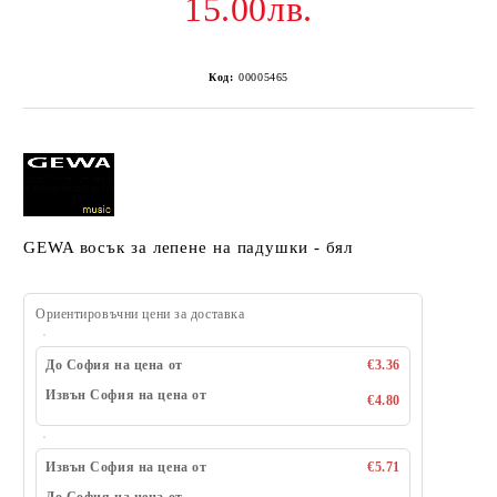
15.00лв.
Код:
00005465
GEWA восък за лепене на падушки - бял
Ориентировъчни цени за доставка
До София на цена от
€3.36
Извън София на цена от
€4.80
Извън София на цена от
€5.71