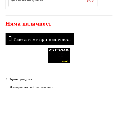
До София на цена от
€5.71
Няма наличност
Добави в желани
Извести ме при наличност
Оцени продукта
Информация за Съответствие