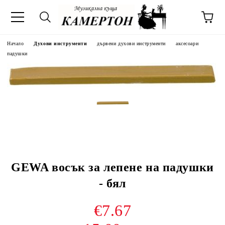
Начало
Духови инструменти
дървени духови инструменти
аксесоари
падушки
GEWA восък за лепене на падушки
- бял
€7.67