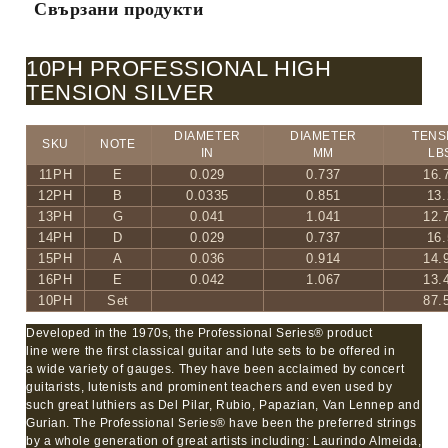
Свързани продукти
10PH PROFESSIONAL HIGH
TENSION SILVER
DIAMETER
DIAMETER
TENS
SKU
NOTE
IN
MM
LB
11PH
E
0.029
0.737
16.
12PH
B
0.0335
0.851
13.
13PH
G
0.041
1.041
12.
14PH
D
0.029
0.737
16.
15PH
A
0.036
0.914
14.
16PH
E
0.042
1.067
13.
10PH
Set
87.
Developed in the 1970s, the Professional Series® product
line were the first classical guitar and lute sets to be offered in
a wide variety of gauges. They have been acclaimed by concert
guitarists, lutenists and prominent teachers and even used by
such great luthiers as Del Pilar, Rubio, Papazian, Van Lennep and
Gurian. The Professional Series® have been the preferred strings
by a whole generation of great artists including: Laurindo Almeida,