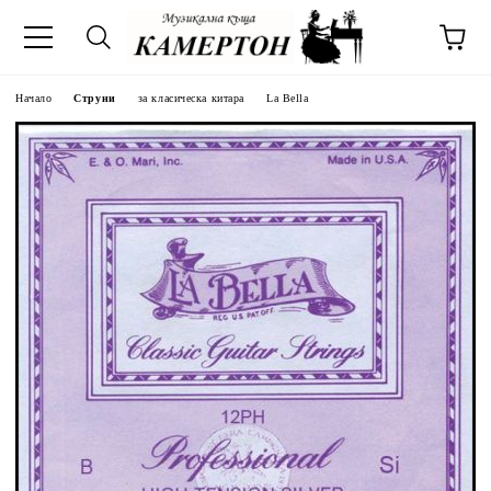
Начало
Струни
за класическа китара
La Bella