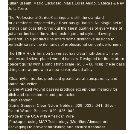
Julian Bream, Mario Escudero, Maria Luisa Anido, Sabicas & Rey
de la Torre.
The Professional Series® strings are still the standard
for excellence expected by all serious guitarists. No single set of
strings can possibly bring out the finest qualities of every type of
guitar or best suit the varied technique and styles of every
guitarist. This product line offers some distinctive designs to
perfectly satisfy the demands of professional concert performers.
The 10PH High Tension Silver set has clear high-density nylon
trebles and silver-plated wound basses. Designed for the modern
concert guitar with a long string scale (65.5 – 66.4cm), these bass
strings are wound with a new silver-plated alloy.
-Clear nylon trebles produced greater aural transparency and
sound projection
-Silver-Plated wound basses produce exceptional memory for
pitch and consistent sound production
-High Tension
-String Gauges: Clear Nylon Trebles: .029 .0335 .041; Silver-
Plated Wound Basses: .029 .036 .042
-Made in the USA with American Wire
-Packaged using MAP Technology (Modified Atmosphere
Packaging) to prevent tarnishing and ensure freshness