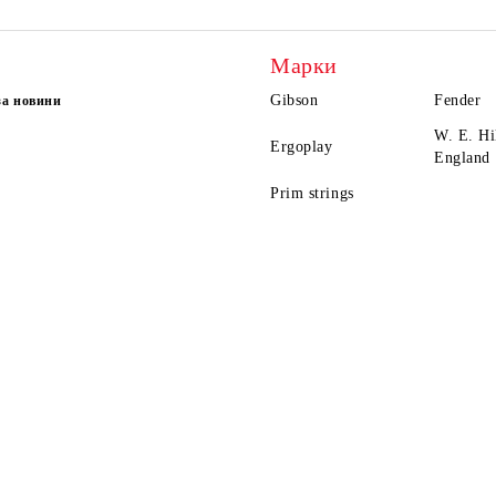
Марки
Gibson
Fender
за новини
W. E. H
Ergoplay
England
Prim strings