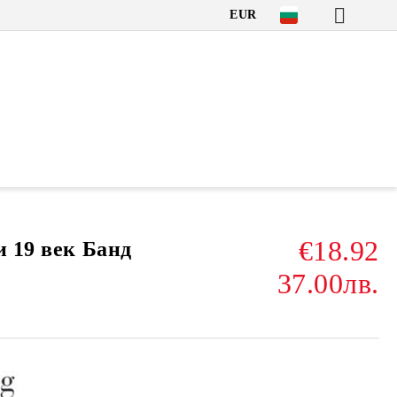
EUR
€18.92
и 19 век Банд
37.00лв.