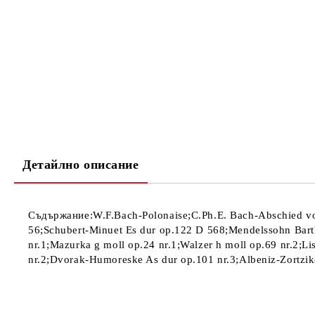
Детайлно описание
Съдържание:W.F.Bach-Polonaise;C.Ph.E. Bach-Abschied v
56;Schubert-Minuet Es dur op.122 D 568;Mendelssohn Bart
nr.1;Mazurka g moll op.24 nr.1;Walzer h moll op.69 nr.2;Li
nr.2;Dvorak-Humoreske As dur op.101 nr.3;Albeniz-Zortzik