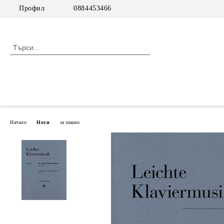
Профил
0884453466
Начало
Ноти
за пиано