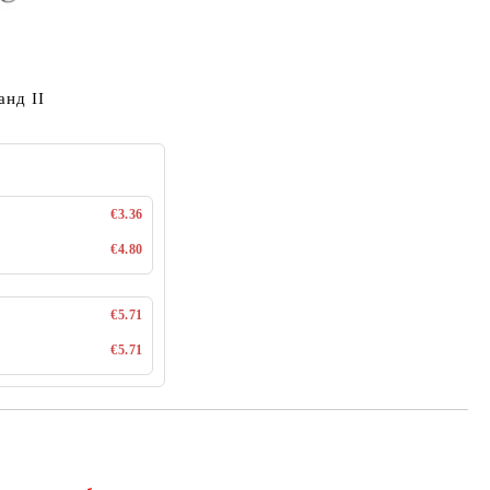
анд II
€3.36
€4.80
€5.71
€5.71
Добави в желани