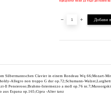
Продуктът може да бъде доставен на
om Silbermannschen Clavier in einem Rondeau Wq 66;Mozart-Mi
holdy-Allegro non troppo G dur op.72;Schumann-Walzer,Larghett
szt-Il Pensieroso;Brahms-Intermezzo a moll op.76 nr.7;Mussorgsk
o aus Espana op.165;Cipra -Alter tanz