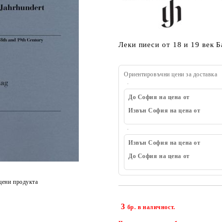
Леки пиеси от 18 и 19 век Б
Ориентировъчни цени за доставка
До София на цена от
Извън София на цена от
Извън София на цена от
До София на цена от
цени продукта
3
бр. в наличност.