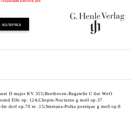
 следващия работен ден
nuet D major KV 355;Beethoven-Bagatelle C dur WoO
ound Elfe op. 124;Chopin-Nocturne g moll op.37
i-Im dorf op.70 nr .15;Smetana-Polka poetique g moll op.8