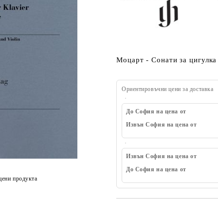
Моцарт - Сонати за цигулка
Ориентировъчни цени за доставка
До София на цена от
Извън София на цена от
Извън София на цена от
До София на цена от
цени продукта
Добави в желани