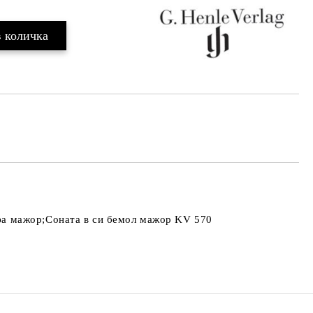
фа мажор;Соната в си бемол мажор KV 570