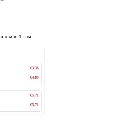
 и пиано 3 том
€3.36
€4.80
€5.71
€5.71