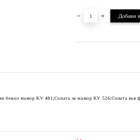
ми бемол мажор KV 481;Соната ла мажор KV 526;Соната във 