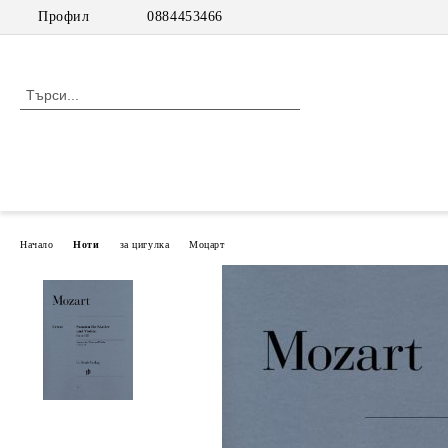
Профил
0884453466
Начало
Ноти
за цигулка
Моцарт