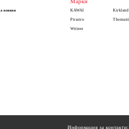
Марки
KAWAI
Kirkland
за новини
Pirastro
Thomasti
Wittner
Информация за контакти: