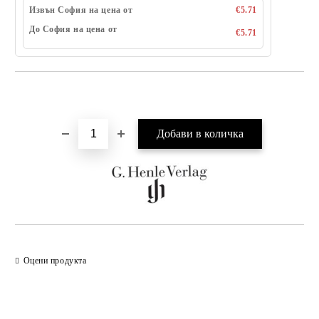
Извън София на цена от
€5.71
До София на цена от
€5.71
Добави в желани
Оцени продукта