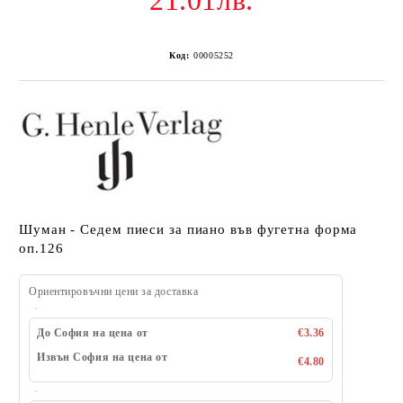
21.01лв.
Код:
00005252
Шуман - Седем пиеси за пиано във фугетна форма
оп.126
Ориентировъчни цени за доставка
До София на цена от
€3.36
Извън София на цена от
€4.80