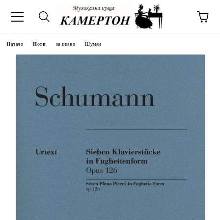
Начало
Ноти
за пиано
Шуман