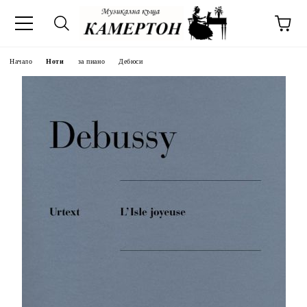
Начало
Ноти
за пиано
Дебюси