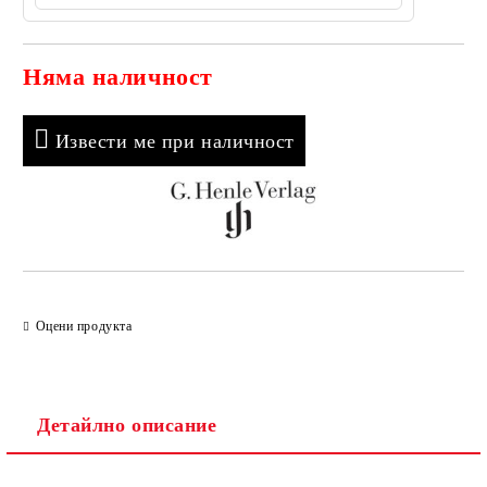
Няма наличност
Добави в желани
Извести ме при наличност
Оцени продукта
Детайлно описание