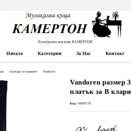
Електронен магазин КАМЕРТОН
Начало
Категории
За Нас
Контакт
ъци
платъци за кларинет
Vandoren
Vandoren размер 
платък за В клар
Код:
00000778