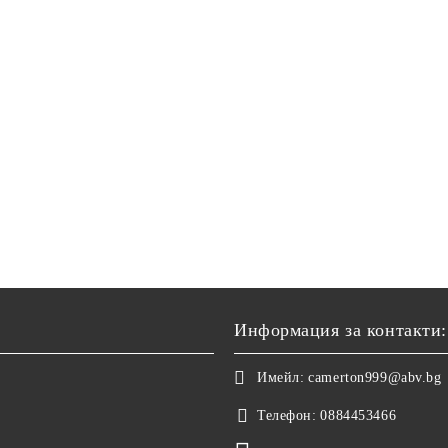
Информация за контакти:
Имейл:
camerton999@abv.bg
Телефон:
0884453466