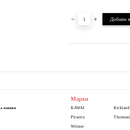
Марки
KAWAI
Kirkland
за новини
Pirastro
Thomasti
Wittner