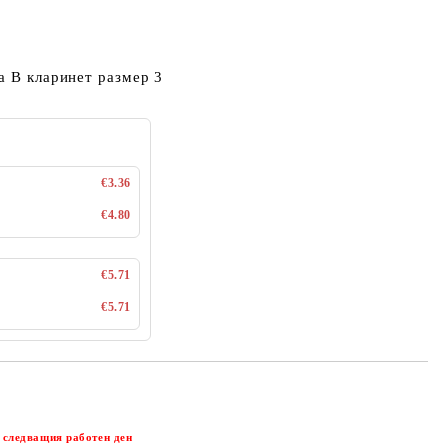
а В кларинет размер 3
€3.36
€4.80
€5.71
€5.71
Добави в желани
 следващия работен ден