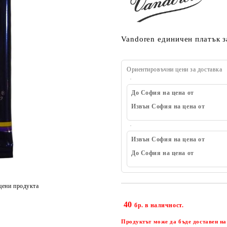
Vandoren единичен платък з
Ориентировъчни цени за доставка
До София на цена от
Извън София на цена от
Извън София на цена от
До София на цена от
цени продукта
40
бр. в наличност.
Продуктът може да бъде доставен на