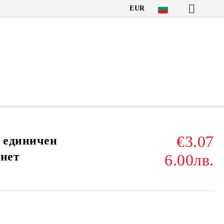
EUR
€3.07
3 единичен
инет
6.00лв.