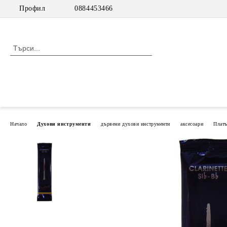
Профил
0884453466
Начало
Духови инструменти
дървени духови инструменти
аксесоари
Плат