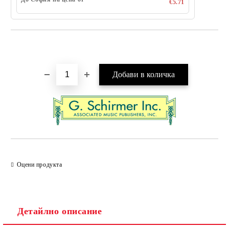
€5.71
Добави в желани
Оцени продукта
Детайлно описание