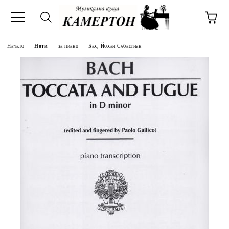
Начало
Ноти
за пиано
Бах, Йохан Себастиан