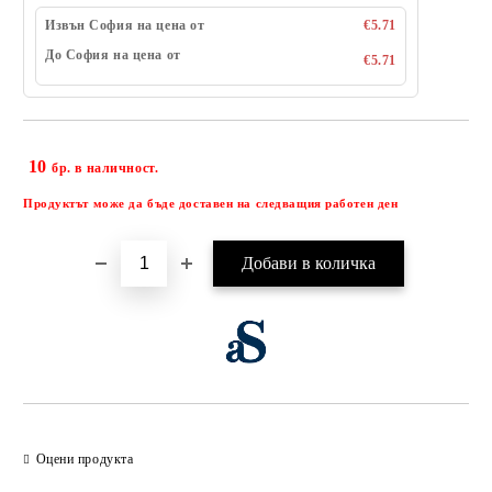
Извън София на цена от
€5.71
До София на цена от
€5.71
10
Добави в желани
бр. в наличност.
Продуктът може да бъде доставен на следващия работен ден
Оцени продукта