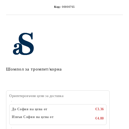
Код:
00000765
Шомпол за тромпет/корна
Ориентировъчни цени за доставка
До София на цена от
€3.36
Извън София на цена от
€4.80