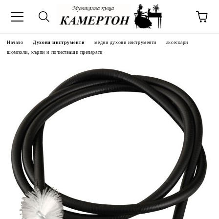
Начало
Духови инструменти
медни духови инструменти
аксесоари
шомполи, кърпи и почистващи препарати