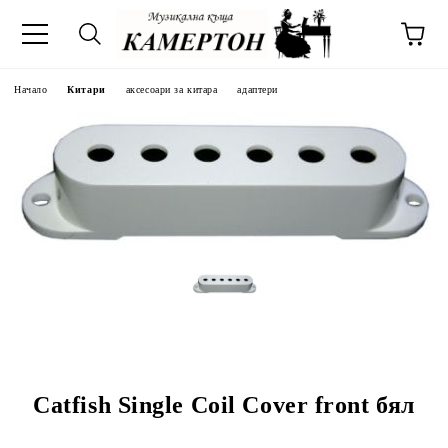
Начало
Китари
аксесоари за китара
адаптери
Catfish Single Coil Cover front бял