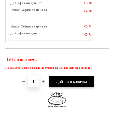
До София на цена от
€3.36
Извън София на цена от
€4.80
Извън София на цена от
€5.71
До София на цена от
€5.71
19
Добави в желани
бр. в наличност.
Продуктът може да бъде доставен на следващия работен ден