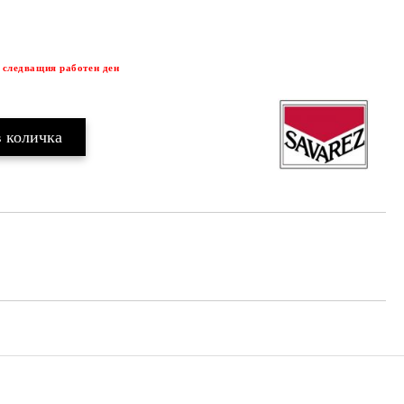
Добави в желани
 следващия работен ден