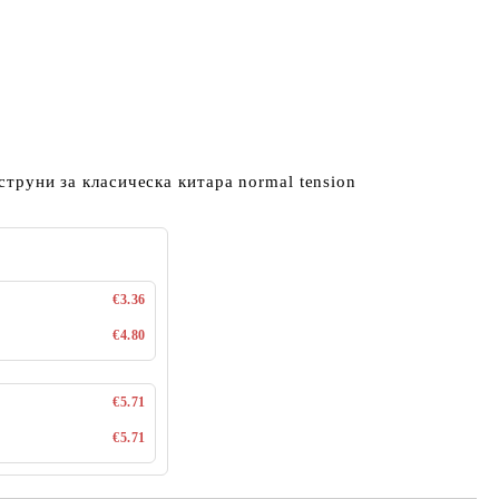
 струни за класическа китара normal tension
€3.36
€4.80
€5.71
€5.71