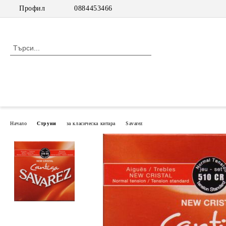
Профил
0884453466
Начало
Струни
за класическа китара
Savarez