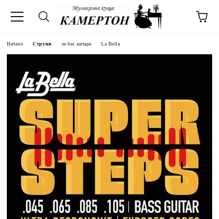
Начало
Струни
за бас китара
La Bella