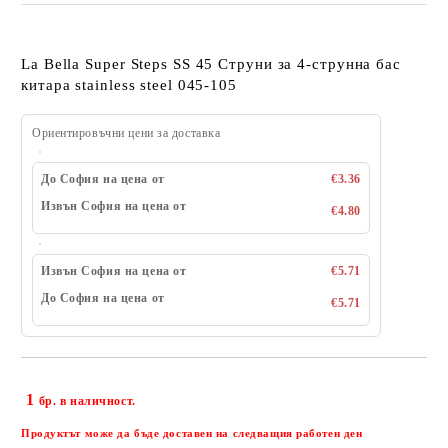
La Bella Super Steps SS 45 Струни за 4-струнна бас
китара stainless steel 045-105
Ориентировъчни цени за доставка
До София на цена от
€3.36
Извън София на цена от
€4.80
Извън София на цена от
€5.71
До София на цена от
€5.71
1
Добави в желани
бр. в наличност.
Продуктът може да бъде доставен на следващия работен ден