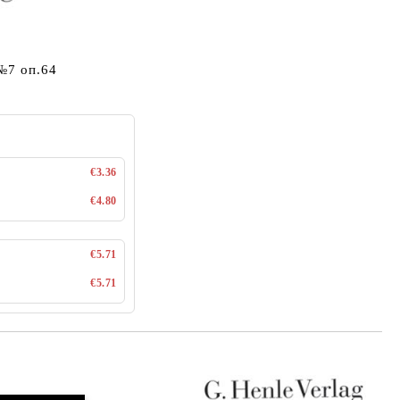
№7 оп.64
€3.36
€4.80
€5.71
€5.71