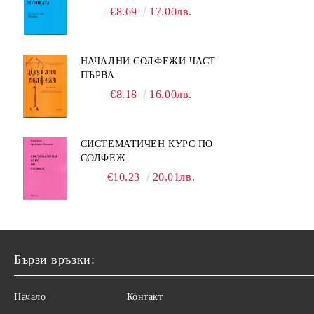
МУЗИКАТА
€8.69
17.00лв.
НАЧАЛНИ СОЛФЕЖИ ЧАСТ
ПЪРВА
€8.18
16.00лв.
СИСТЕМАТИЧЕН КУРС ПО
СОЛФЕЖ
€10.23
20.01лв.
Бързи връзки:
Начало
Контакт