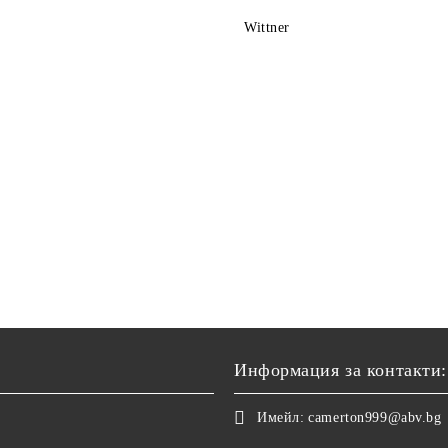
Wittner
Информация за контакти:
Имейл:
camerton999@abv.bg