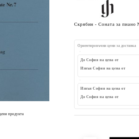
Скрябин - Соната за пиано 
Ориентировъчни цени за доставка
До София на цена от
Извън София на цена от
Извън София на цена от
До София на цена от
цени продукта
Добави в желани