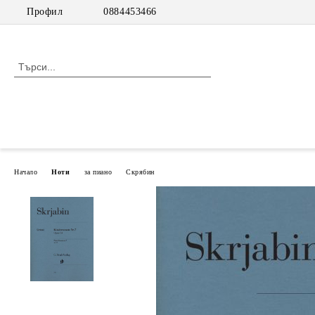
Профил
0884453466
Начало
Ноти
за пиано
Скрябин