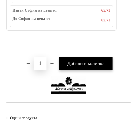
Извън София на цена от
€5.71
До София на цена от
€5.71
Добави в желани
Оцени продукта