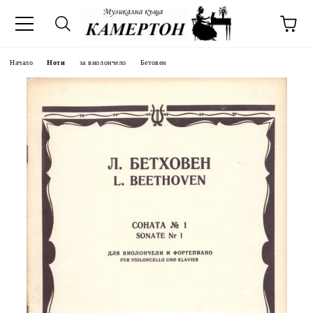
Начало
Ноти
за виолончело
Бетовен