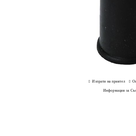
Изпрати на приятел
О
Информация за Съо