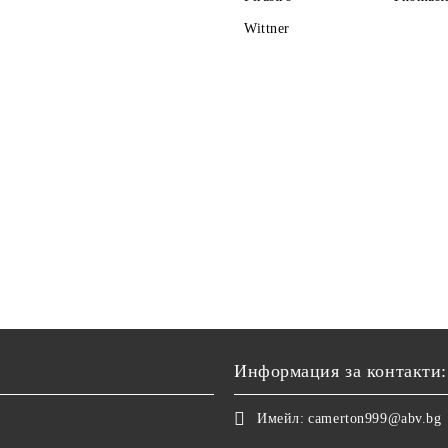
Wittner
Информация за контакти:
Имейл:
camerton999@abv.bg