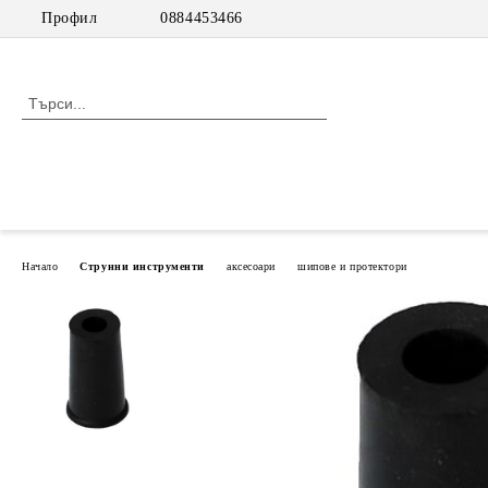
Профил
0884453466
Начало
Струнни инструменти
аксесоари
шипове и протектори