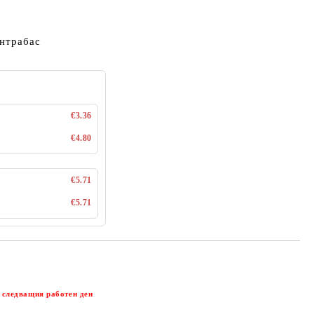
нтрабас
€3.36
€4.80
€5.71
€5.71
Добави в желани
 следващия работен ден