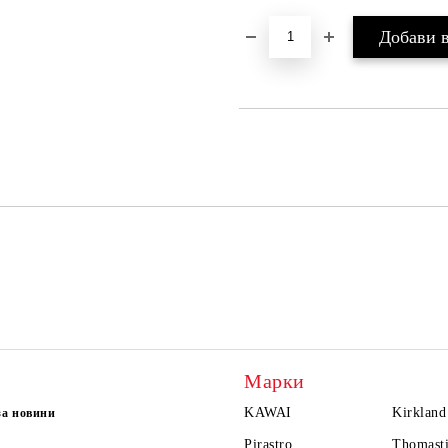
Марки
KAWAI
Kirkland
за новини
Pirastro
Thomasti