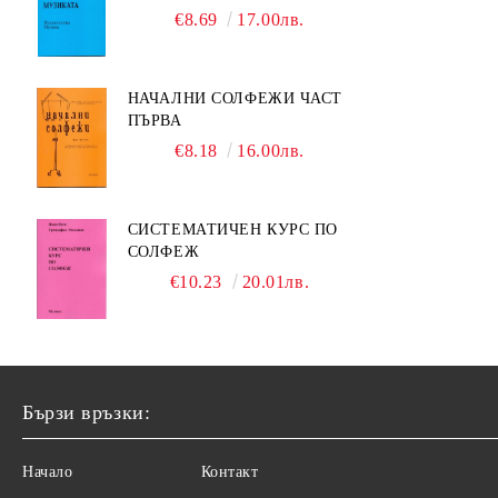
МУЗИКАТА
€8.69
17.00лв.
НАЧАЛНИ СОЛФЕЖИ ЧАСТ
ПЪРВА
€8.18
16.00лв.
СИСТЕМАТИЧЕН КУРС ПО
СОЛФЕЖ
€10.23
20.01лв.
Бързи връзки:
Начало
Контакт