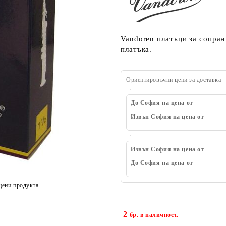
Vandoren платъци за сопран
платъка.
Ориентировъчни цени за доставка
До София на цена от
Извън София на цена от
Извън София на цена от
До София на цена от
цени продукта
2
бр. в наличност.