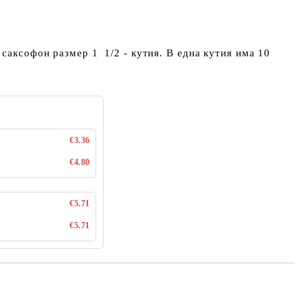
 саксофон размер 1 1/2 - кутия. В една кутия има 10
€3.36
€4.80
€5.71
€5.71
Добави в желани