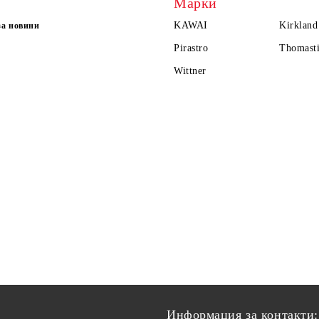
Марки
KAWAI
Kirkland
за новини
Pirastro
Thomasti
Wittner
Информация за контакти: