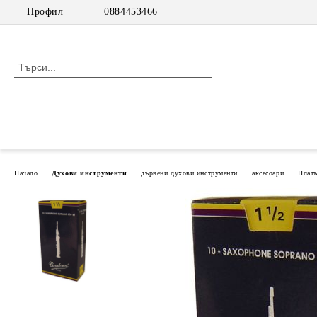
Профил
0884453466
Начало
Духови инструменти
дървени духови инструменти
аксесоари
Плат