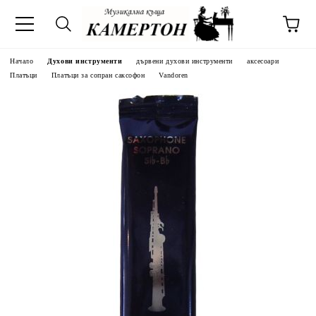
Начало
Духови инструменти
дървени духови инструменти
аксесоари
Платъци
Платъци за сопран саксофон
Vandoren