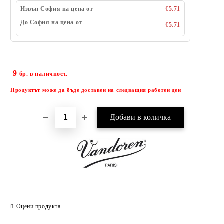
Извън София на цена от
€5.71
До София на цена от
€5.71
9
Добави в желани
бр. в наличност.
Продуктът може да бъде доставен на следващия работен ден
Оцени продукта