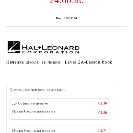
24.00лв.
Код:
00004284
Началнa школa за пиано Level 2A-Lesson book
Ориентировъчни цени за доставка
До София на цена от
€3.36
Извън София на цена от
€4.80
Извън София на цена от
€5.71