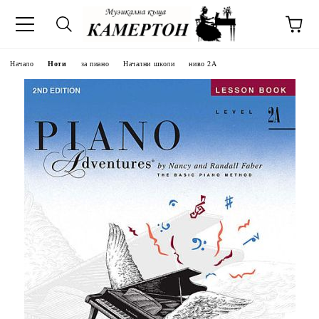
Начало
Ноти
за пиано
Начални школи
ниво 2А