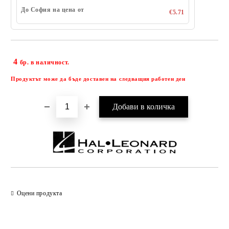
До София на цена от
€5.71
4
Добави в желани
бр. в наличност.
Продуктът може да бъде доставен на следващия работен ден
Оцени продукта