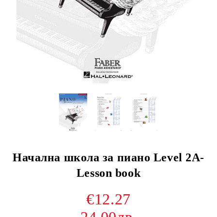
Началнa школa за пиано Level 2A-
Lesson book
€12.27