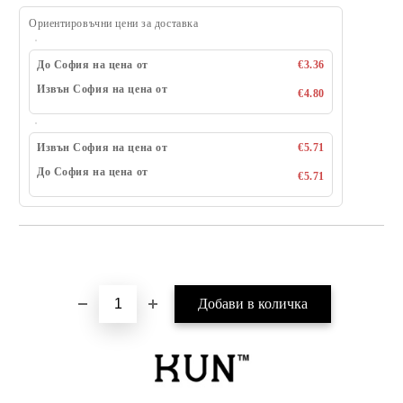
Ориентировъчни цени за доставка
До София на цена от
€3.36
Извън София на цена от
€4.80
Извън София на цена от
€5.71
До София на цена от
€5.71
Добави в желани