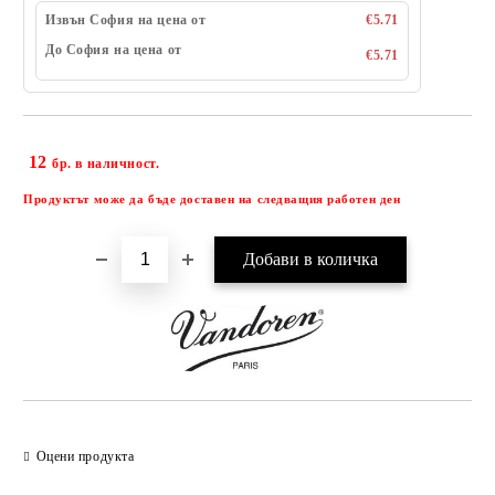
Извън София на цена от
€5.71
До София на цена от
€5.71
12
Добави в желани
бр. в наличност.
Продуктът може да бъде доставен на следващия работен ден
Оцени продукта