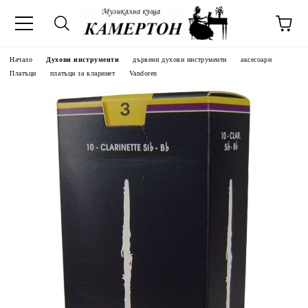
Начало
Духови инструменти
дървени духови инструменти
аксесоари
Платъци
платъци за кларинет
Vandoren