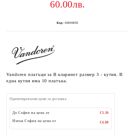
60.00лв.
Код:
00000693
Vandoren платъци за В кларинет размер 3 - кутия. В
една кутия има 10 платъка.
Ориентировъчни цени за доставка
До София на цена от
€3.36
Извън София на цена от
€4.80