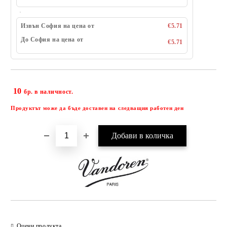
Извън София на цена от
€5.71
До София на цена от
€5.71
10
Добави в желани
бр. в наличност.
Продуктът може да бъде доставен на следващия работен ден
Оцени продукта