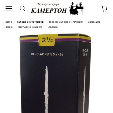
Начало
Духови инструменти
дървени духови инструменти
аксесоари
Платъци
платъци за кларинет
Vandoren