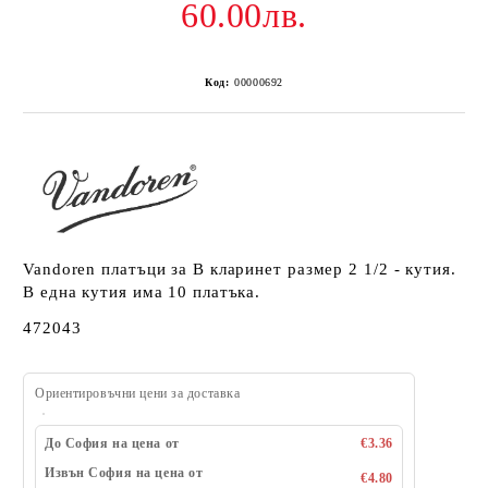
60.00лв.
Код:
00000692
Vandoren платъци за В кларинет размер 2 1/2 - кутия.
В една кутия има 10 платъка.
472043
Ориентировъчни цени за доставка
До София на цена от
€3.36
Извън София на цена от
€4.80