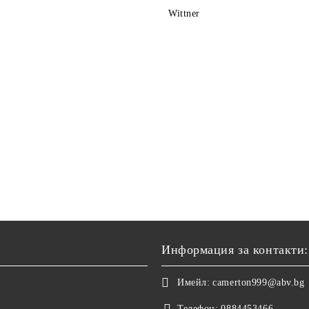
Wittner
Информация за контакти:
Имейл:
camerton999@abv.bg
Телефон:
0884453466