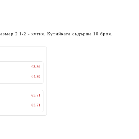
азмер 2 1/2 - кутия. Кутийката съдържа 10 броя.
€3.36
€4.80
€5.71
€5.71
Добави в желани