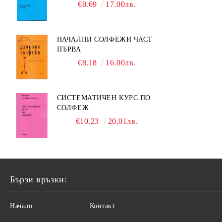
МУЗИКАТА
€8.69
17.00лв.
НАЧАЛНИ СОЛФЕЖИ ЧАСТ
ПЪРВА
€8.18
16.00лв.
СИСТЕМАТИЧЕН КУРС ПО
СОЛФЕЖ
€10.23
20.01лв.
Бързи връзки:
Начало
Контакт