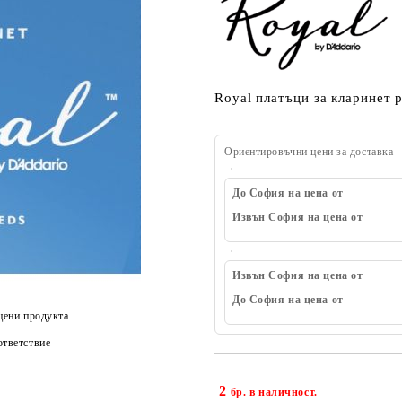
Royal платъци за кларинет р
Ориентировъчни цени за доставка
До София на цена от
Извън София на цена от
Извън София на цена от
До София на цена от
цени продукта
тветствие
2
бр. в наличност.