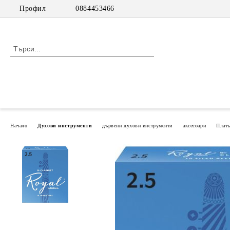
Профил
0884453466
Начало
Духови инструменти
дървени духови инструменти
аксесоари
Плат