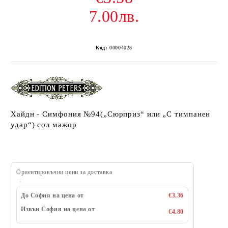
7.00лв.
Код:
00004028
Хайдн - Симфония №94(„Сюрприз“ или „С тимпанен
удар“) сол мажор
Ориентировъчни цени за доставка
До София на цена от
€3.36
Извън София на цена от
€4.80