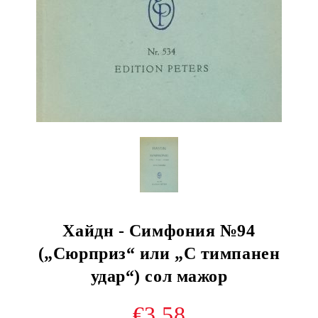
Хайдн - Симфония №94
(„Сюрприз“ или „С тимпанен
удар“) сол мажор
€3.58