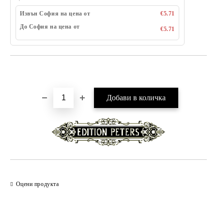
Извън София на цена от
€5.71
До София на цена от
€5.71
Добави в желани
Оцени продукта