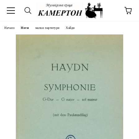
Начало
Ноти
малки партитури
Хайдн