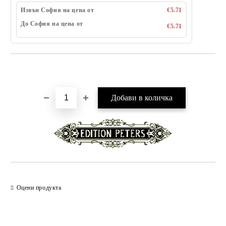
Извън София на цена от
€5.71
До София на цена от
€5.71
Добави в желани
Оцени продукта