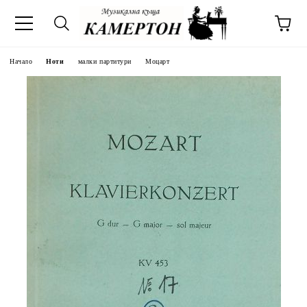
Начало
Ноти
малки партитури
Моцарт