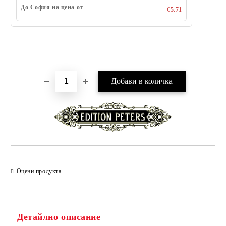
До София на цена от
€5.71
Добави в желани
Оцени продукта
Детайлно описание