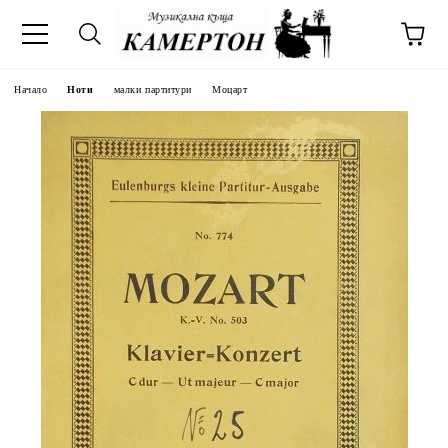
Начало
Ноти
малки партитури
Моцарт