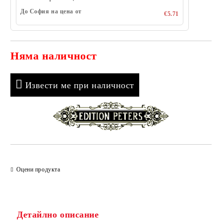
До София на цена от
€5.71
Няма наличност
Добави в желани
Извести ме при наличност
Оцени продукта
Детайлно описание