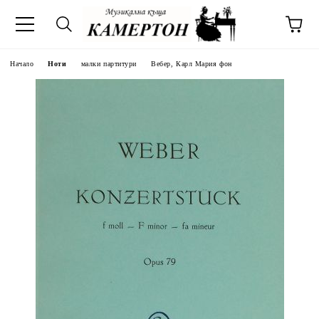
Начало
Ноти
малки партитури
Вебер, Карл Мария фон