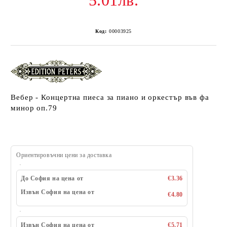
5.01лв.
Код:
00003925
Вебер - Концертна пиеса за пиано и оркестър във фа
минор оп.79
Ориентировъчни цени за доставка
До София на цена от
€3.36
Извън София на цена от
€4.80
Извън София на цена от
€5.71