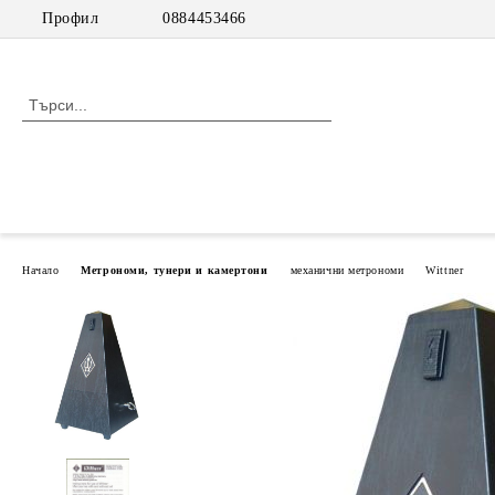
Профил
0884453466
Начало
Метрономи, тунери и камертони
механични метрономи
Wittner