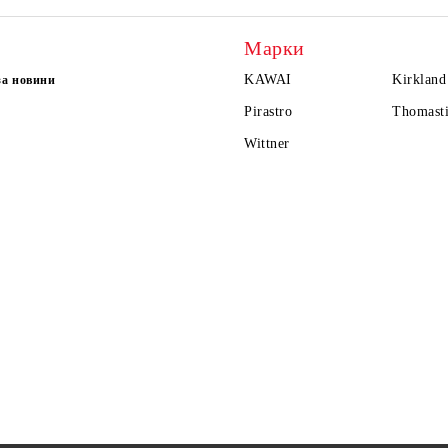
Марки
KAWAI
Kirkland
за новини
Pirastro
Thomasti
Wittner