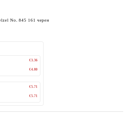
lzel No. 845 161 черен
€3.36
€4.80
€5.71
€5.71
Добави в желани