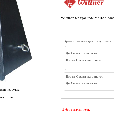
Wittner метроном модел Mae
Ориентировъчни цени за доставка
До София на цена от
Извън София на цена от
Извън София на цена от
До София на цена от
цени продукта
тветствие
1
бр. в наличност.