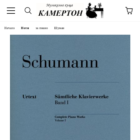
Начало
Ноти
за пиано
Шуман