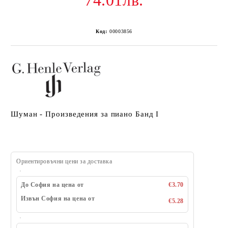
74.01лв.
Код:
00003856
Шуман - Произведения за пиано Банд I
Ориентировъчни цени за доставка
До София на цена от
€3.70
Извън София на цена от
€5.28