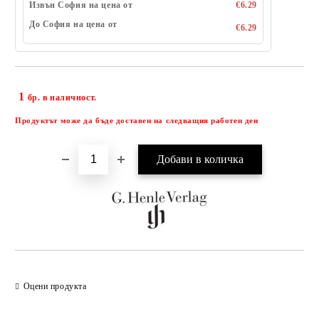
Извън София на цена от
€6.29
До София на цена от
€6.29
1
Добави в желани
бр. в наличност.
Продуктът може да бъде доставен на следващия работен ден
Оцени продукта