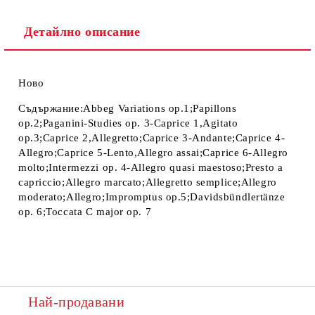
Детайлно описание
Ново
Съдържание:Abbeg Variations op.1;Papillons
op.2;
Paganini-Studies op. 3
-Caprice 1,Agitato
op.3;Caprice 2,Allegretto;Caprice 3-Andante;Caprice 4-
Allegro;Caprice 5-Lento,Allegro assai;Caprice 6-Allegro
molto;
Intermezzi op. 4-
Allegro quasi maestoso;Presto a
capriccio;Allegro marcato;Allegretto semplice;Allegro
moderato;Allegro;Impromptus op.5;Davidsbündlertänze
op. 6;Toccata C major op. 7
Най-продавани