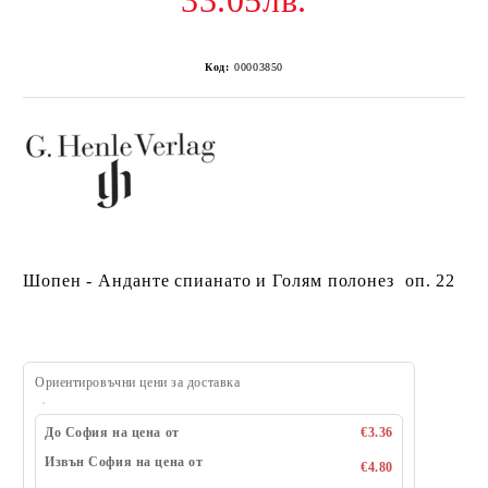
33.05лв.
Код:
00003850
Шопен - Анданте спиaнато и Голям полонез оп. 22
Ориентировъчни цени за доставка
До София на цена от
€3.36
Извън София на цена от
€4.80