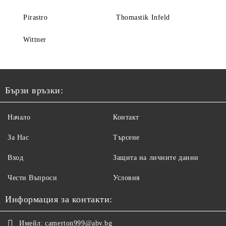
Pirastro
Thomastik Infeld
Wittner
Бързи връзки:
Начало
Контакт
За Нас
Търсене
Вход
Защита на личните данни
Чести Въпроси
Условия
Информация за контакти:
Имейл:
camerton999@abv.bg