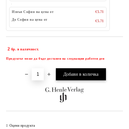
Извън София на цена от
€5.71
До София на цена от
€5.71
2
Добави в желани
бр. в наличност.
Продуктът може да бъде доставен на следващия работен ден
Оцени продукта