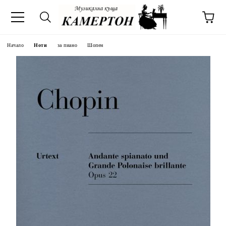
Начало
Ноти
за пиано
Шопен