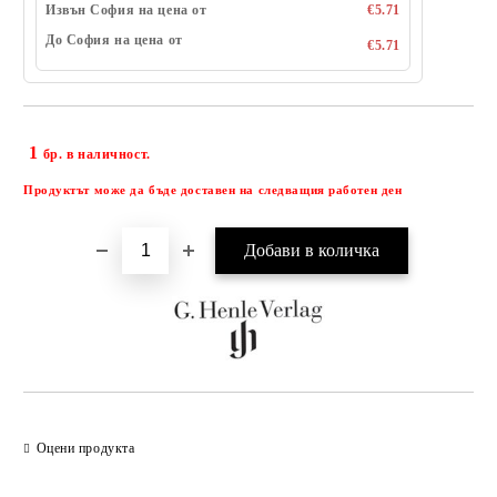
Извън София на цена от
€5.71
До София на цена от
€5.71
1
Добави в желани
бр. в наличност.
Продуктът може да бъде доставен на следващия работен ден
Оцени продукта