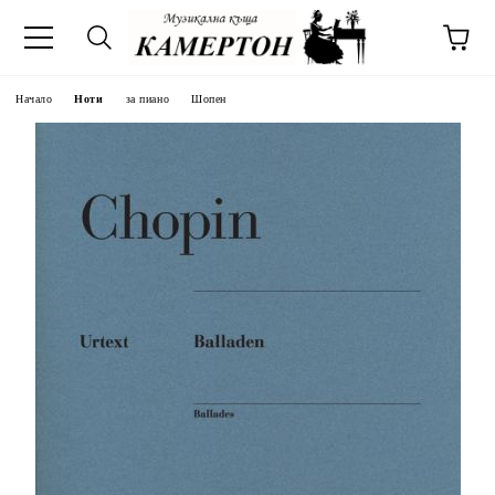
Начало
Ноти
за пиано
Шопен