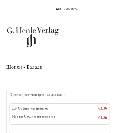
Код:
00003846
Шопен - Балади
Ориентировъчни цени за доставка
До София на цена от
€3.36
Извън София на цена от
€4.80