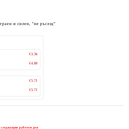
раен и силен, "не ръсещ"
€3.36
€4.80
€5.71
€5.71
Добави в желани
 следващия работен ден