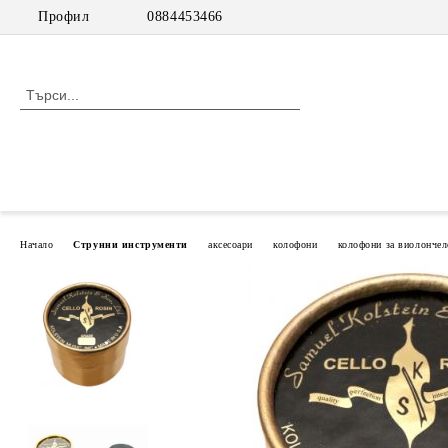
Профил
0884453466
Начало
Струнни инструменти
аксесоари
колофони
колофони за виолончел