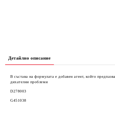
Детайлно описание
В състава на формулата е добавен агент, който предпазва
дихателни проблеми
D278003
G451038