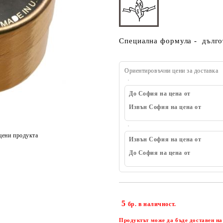
Специална формула - дългот
Ориентировъчни цени за доставка
До София на цена от
Извън София на цена от
цени продукта
Извън София на цена от
До София на цена от
5
бр. в наличност.
Продуктът може да бъде доставен на