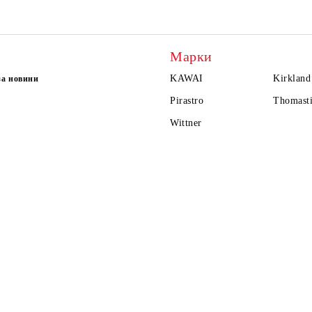
Марки
KAWAI
Kirkland
за новини
Pirastro
Thomasti
Wittner